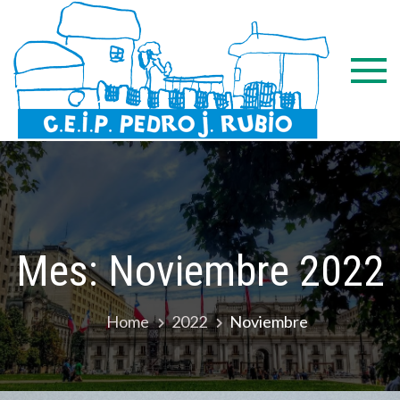
Skip
COL
Huesca
to
PJR
content
Mes:
Noviembre 2022
Home
2022
Noviembre